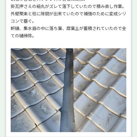
掛瓦押さえの紐丸がズレて落下していたので積み直し作業。
外壁聚楽と柱に隙間が出来ていたので補強のために変成シリ
コンで塞ぐ。
軒樋、集水器の中に落ち葉、腐葉土が蓄積されていたので全
ての樋掃除。