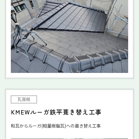
瓦屋根
KMEWルーガ鉄平葺き替え工事
和瓦からルーガ(軽量樹脂瓦)への葺き替え工事